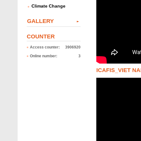
Climate Change
GALLERY
COUNTER
Access counter:
3906920
Online number:
3
ICAFIS_VIET N