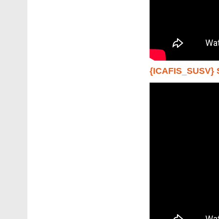
{ICAFIS_SUSV}