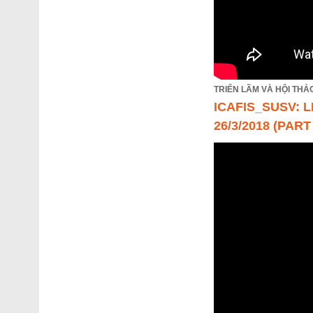
TRIỂN LÃM VÀ HỘI THẢ
ICAFIS_SUSV: 
26/3/2018 (PART