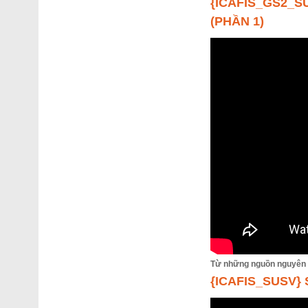
{ICAFIS_GS2_S
(PHẦN 1)
Từ những nguồn nguyên li
{ICAFIS_SUSV}