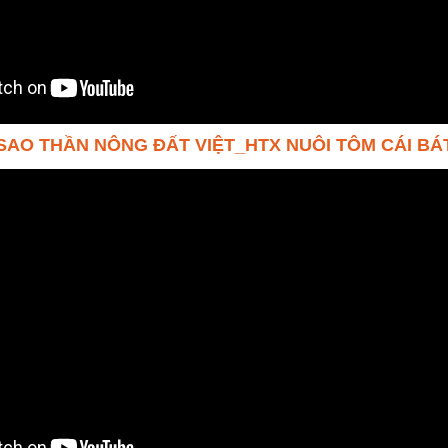
 SAO THẦN NÔNG ĐẤT VIỆT_HTX NUÔI TÔM CÁI BÁ