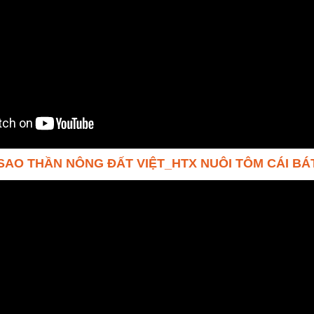
 SAO THẦN NÔNG ĐẤT VIỆT_HTX NUÔI TÔM CÁI BÁ