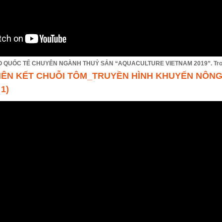
O QUỐC TẾ CHUYÊN NGÀNH THUỶ SẢN “AQUACULTURE VIETNAM 2019”. Trong 
LIÊN KẾT CHUỖI TÔM_TRUYỀN HÌNH KHUYẾN NÔN
 1)