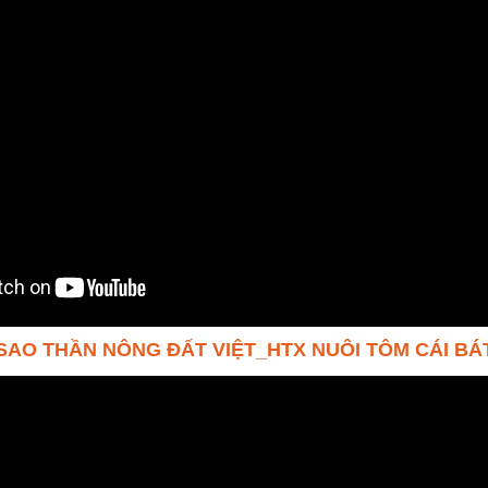
 SAO THẦN NÔNG ĐẤT VIỆT_HTX NUÔI TÔM CÁI BÁ