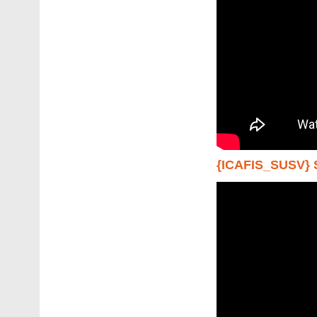
{ICAFIS_SUSV}