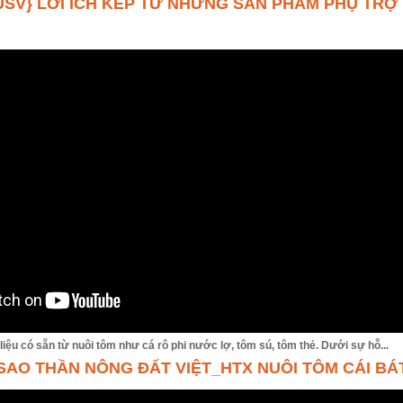
USV} LƠI ÍCH KÉP TỪ NHỮNG SẢN PHẨM PHỤ TRỢ
ệu có sẵn từ nuôi tôm như cá rô phi nước lợ, tôm sú, tôm thẻ. Dưới sự hỗ...
 SAO THẦN NÔNG ĐẤT VIỆT_HTX NUÔI TÔM CÁI BÁ