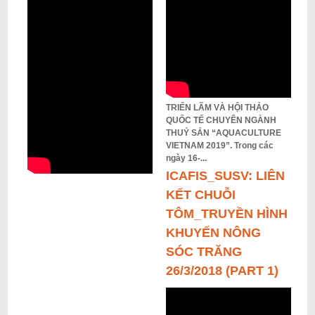
i
ế
m
TRIỂN LÃM VÀ HỘI THẢO
QUỐC TẾ CHUYÊN NGÀNH
THUỶ SẢN “AQUACULTURE
VIETNAM 2019”. Trong các
ngày 16-...
ICAFIS_SUSV: LIÊN
KẾT CHUỖI
TÔM_TRUYỀN HÌNH
KHUYẾN NÔNG
SÓC TRĂNG
26/3/2018 (PART 1)