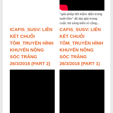
"giải pháp tiết kiệm điện trong
nuôi tôm" đã đạt giải trong
cuộc thi sáng kiến vì cộng...
ICAFIS_SUSV: LIÊN
CAFIS_SUSV: LIÊN
KẾT CHUỖI
KẾT CHUỖI
TÔM_TRUYỀN HÌNH
TÔM_TRUYỀN HÌNH
KHUYẾN NÔNG
KHUYẾN NÔNG
SÓC TRĂNG
SÓC TRĂNG
26/3/2018 (PART 2)
26/3/2018 (PART 1)