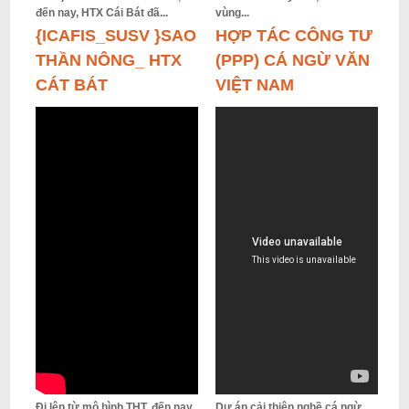
đến nay, HTX Cái Bát đã...
vùng...
{ICAFIS_SUSV }SAO
HỢP TÁC CÔNG TƯ
THẦN NÔNG_ HTX
(PPP) CÁ NGỪ VĂN
CÁT BÁT
VIỆT NAM
Đi lên từ mô hình THT, đến nay,
Dự án cải thiện nghề cá ngừ