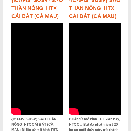
{ICAFIS_SUSV} SAO
{ICAFIS_SUSV} SAO
THẦN NÔNG_HTX
THẦN NÔNG_HTX
CÁI BÁT (CÀ MAU)
CÁI BÁT (CÀ MAU)
{ICAFIS_SUSV} SAO THẦN
Đi lên từ mô hình THT, đến nay,
NÔNG_HTX CÁI BÁT (CÀ
HTX Cái Bát đã phát triển 320
MAU) Đi lên từ mô hình THT,
ha ao nuôi thủy sản, trở thành