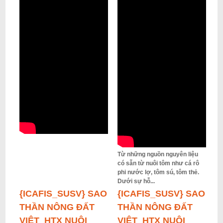
Từ những nguồn nguyên liệu
có sẵn từ nuôi tôm như cá rô
phi nước lợ, tôm sú, tôm thẻ.
Dưới sự hỗ...
{ICAFIS_SUSV} SAO
{ICAFIS_SUSV} SAO
THẦN NÔNG ĐẤT
THẦN NÔNG ĐẤT
VIỆT_HTX NUÔI
VIỆT_HTX NUÔI