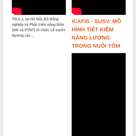
Tối 6-2, tại Hà Nội, Bộ Nông
ICAFIS - SUSV: MÔ
nghiệp và Phát triển nông thôn
HÌNH TIẾT KIỆM
(NN và PTNT) tổ chức Lễ tuyên
dương các...
NĂNG LƯỢNG
TRONG NUÔI TÔM