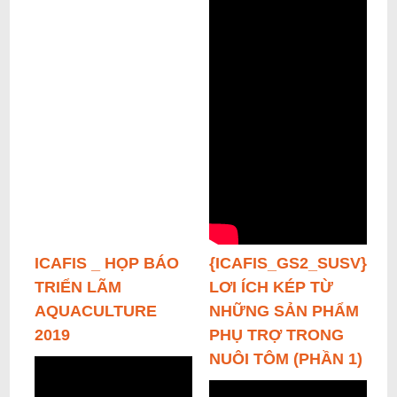
ICAFIS _ HỌP BÁO
{ICAFIS_GS2_SUSV}
TRIỂN LÃM
LƠI ÍCH KÉP TỪ
AQUACULTURE
NHỮNG SẢN PHẨM
2019
PHỤ TRỢ TRONG
NUÔI TÔM (PHẦN 1)