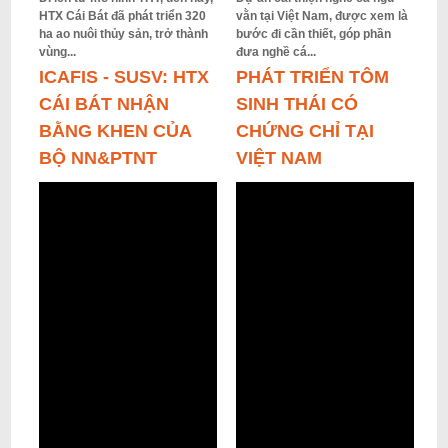
HTX Cái Bát đã phát triển 320
vằn tại Việt Nam, được xem là
ha ao nuôi thủy sản, trở thành
bước đi cần thiết, góp phần
vùng...
đưa nghề cá...
ICAFIS - SUSV: HTX
PHÁT TRIỂN TÔM
CÁI BÁT NHẬN
SINH THÁI CÓ
BẰNG KHEN CỦA
CHỨNG CHỈ TẠI
BỘ NN&PTNT
VIỆT NAM