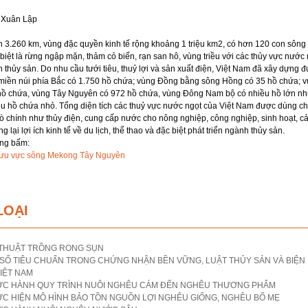
h Xuân Lập
n 3.260 km, vùng đặc quyền kinh tế rộng khoảng 1 triệu km2, có hơn 120 con sông 
iệt là rừng ngập mặn, thảm cỏ biển, rạn san hô, vùng triều với các thủy vực nước 
iển thủy sản. Do nhu cầu tưới tiêu, thuỷ lợi và sản xuất điện, Việt Nam đã xây dựng 
u miền núi phía Bắc có 1.750 hồ chứa; vùng Đồng bằng sông Hồng có 35 hồ chứa; 
hồ chứa, vùng Tây Nguyên có 972 hồ chứa, vùng Đông Nam bộ có nhiều hồ lớn nh
u hồ chứa nhỏ. Tổng diện tích các thuỷ vực nước ngọt của Việt Nam được dùng cho
rò chính như thủy điện, cung cấp nước cho nông nghiệp, công nghiệp, sinh hoạt, cả
ại lợi ích kinh tế về du lịch, thể thao và đặc biệt phát triển ngành thủy sản.
òng bấm:
 lưu vực sông Mekong Tây Nguyên
LOẠI
 THUẬT TRỒNG RONG SỤN
T SỐ TIÊU CHUẨN TRONG CHỨNG NHẬN BỀN VỮNG, LUẬT THỦY SẢN VÀ BIỆ
VIỆT NAM
ỰC HÀNH QUY TRÌNH NUÔI NGHÊU CÁM ĐẾN NGHÊU THƯƠNG PHẨM
C HIỆN MÔ HÌNH BẢO TỒN NGUỒN LỢI NGHÊU GIỐNG, NGHÊU BỐ MẸ