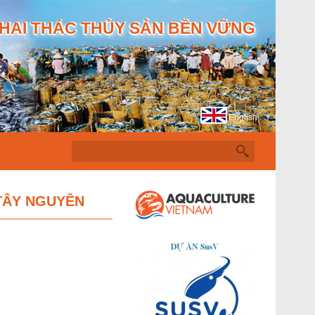
HAI THÁC THỦY SẢN BỀN VỮNG
English
T
ì
m
k
i
TÂY NGUYÊN
ế
m