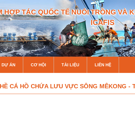
Nhảy
 HỢP TÁC QUỐC TẾ NUÔI TRỒNG VÀ K
đến
nội
ICAFIS
dung
DỰ ÁN
CƠ HỘI
TÀI LIỆU
LIÊN HỆ
GHỀ CÁ HỒ CHỨA LƯU VỰC SÔNG MÊKONG - 