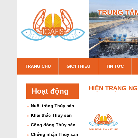
TRUNG TÂM
I
TRANG CHỦ
GIỚI THIỆU
TIN TỨC
c
a
HIỆN TRẠNG N
Hoạt động
f
Nuôi trồng Thủy sản
i
Khai thác Thủy sản
s
Cộng đồng Thủy sản
Chứng nhận Thủy sản