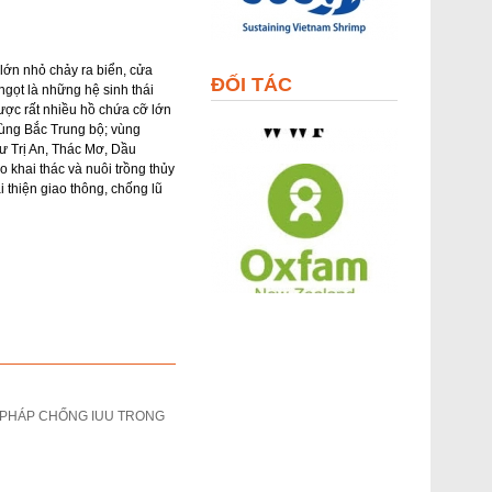
lớn nhỏ chảy ra biển, cửa
ĐỐI TÁC
ngọt là những hệ sinh thái
được rất nhiều hồ chứa cỡ lớn
vùng Bắc Trung bộ; vùng
ư Trị An, Thác Mơ, Dầu
 khai thác và nuôi trồng thủy
i thiện giao thông, chống lũ
N PHÁP CHỐNG IUU TRONG