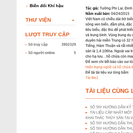
Biến đổi Khí hậu
Tác giả:
Tưởng Phi Lai, Đin
Năm xuất bản:
04/24/2015
Việt Nam có chiều dài bờ biể
THƯ VIỆN
sông ven biển, đầm phá, đặc b
tiêu biểu, đặc thù để phát tr
LƯỢT TRUY CẬP
và trung bình: Vùng trung d
duyên hải miền Trung có 32 
Số truy cập
3902329
Tiếng, Hàm Thuận và rất nhiề
sản là 1,4.106ha. Ngoài vai t
Số người online
5
cho hạ lưu…hồ chứa còn mang l
Để xem chi tiết báo cáo vui l
Hiện trạng nghề cá hồ chứa
Để tải tài liệu vui lòng bấm:
Tải file1
TÀI LIỆU CÙNG 
SỔ TAY HƯỚNG DẪN KỸ
TÀI LIỆU CẬP NHẬT MỘ
KHAI THÁC THỦY SẢN TẠI 
SỔ TAY HƯỚNG DẪN TH
SỔ TAY HƯỚNG DẪN THỰ