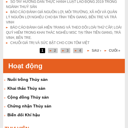
SỔ TAY HƯỚNG DẪN THỰC HÀNH LUẬT LAO ĐỘNG 2019 TRONG
NGÀNH THUỶ SẢN
BÁO CÁO ĐÁNH GIÁ NGUỒN LỢI, MÔI TRƯỜNG, XÃ HỘI VÀ QUẢN
LÝ NGUỒN LỢI NGHÊU CHO BA TỈNH TIỀN GIANG, BẾN TRE VÀ TRÀ
VINH
BÁO CÁO ĐÁNH GIÁ HIỆN TRẠNG VÀ THEO DÕI LOÀI THỨ CẤP, LOÀI
QUÝ HIẾM TRONG KHAI THÁC NGHÊU MSC TẠI TỈNH TIỀN GIANG, TRÀ
VINH, BẾN TRE.
CHUỖI GIÁ TRỊ VÀ SỨC BẬT CHO CON TÔM VIỆT
1
2
3
4
SAU ›
CUỐI »
T
r
Hoạt động
a
Nuôi trồng Thủy sản
n
g
Khai thác Thủy sản
Cộng đồng Thủy sản
Chứng nhận Thủy sản
Biến đổi Khí hậu