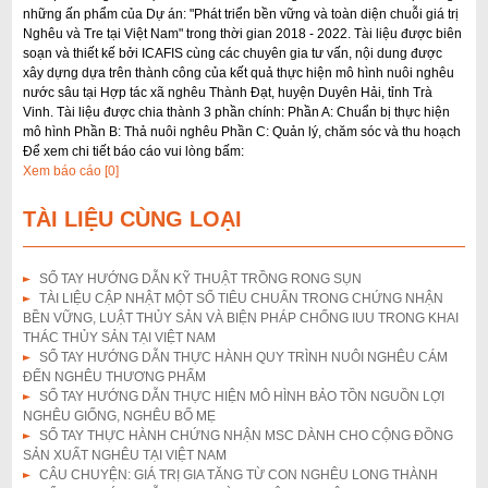
những ấn phẩm của Dự án: "Phát triển bền vững và toàn diện chuỗi giá trị
i
Nghêu và Tre tại Việt Nam" trong thời gian 2018 - 2022. Tài liệu được biên
ế
soạn và thiết kế bởi ICAFIS cùng các chuyên gia tư vấn, nội dung được
xây dựng dựa trên thành công của kết quả thực hiện mô hình nuôi nghêu
m
nước sâu tại Hợp tác xã nghêu Thành Đạt, huyện Duyên Hải, tỉnh Trà
Vinh. Tài liệu được chia thành 3 phần chính: Phần A: Chuẩn bị thực hiện
mô hình Phần B: Thả nuôi nghêu Phần C: Quản lý, chăm sóc và thu hoạch
Để xem chi tiết báo cáo vui lòng bấm:
Xem báo cáo [0]
TÀI LIỆU CÙNG LOẠI
SỔ TAY HƯỚNG DẪN KỸ THUẬT TRỒNG RONG SỤN
TÀI LIỆU CẬP NHẬT MỘT SỐ TIÊU CHUẨN TRONG CHỨNG NHẬN
BỀN VỮNG, LUẬT THỦY SẢN VÀ BIỆN PHÁP CHỐNG IUU TRONG KHAI
THÁC THỦY SẢN TẠI VIỆT NAM
SỔ TAY HƯỚNG DẪN THỰC HÀNH QUY TRÌNH NUÔI NGHÊU CÁM
ĐẾN NGHÊU THƯƠNG PHẨM
SỔ TAY HƯỚNG DẪN THỰC HIỆN MÔ HÌNH BẢO TỒN NGUỒN LỢI
NGHÊU GIỐNG, NGHÊU BỐ MẸ
SỔ TAY THỰC HÀNH CHỨNG NHẬN MSC DÀNH CHO CỘNG ĐỒNG
SẢN XUẤT NGHÊU TẠI VIỆT NAM
CÂU CHUYỆN: GIÁ TRỊ GIA TĂNG TỪ CON NGHÊU LONG THÀNH