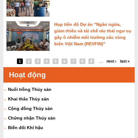
Họp tiến độ Dự án “Ngăn ngừa,
giảm thiểu và tái chế rác thải ngư cụ
gây ô nhiễm môi trường các vùng
biển Việt Nam (REVFIN)"
1
2
3
4
5
6
7
8
9
…
next ›
last »
Hoạt động
Nuôi trồng Thủy sản
Khai thác Thủy sản
Cộng đồng Thủy sản
Chứng nhận Thủy sản
Biến đổi Khí hậu