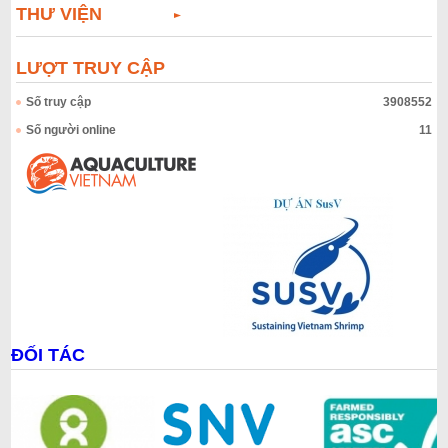
THƯ VIỆN
LƯỢT TRUY CẬP
Số truy cập
3908552
Số người online
11
ĐỐI TÁC