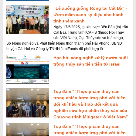
i
"Lễ xuống giống Rong tại Cát Bà" -
Ươm mầm xanh kỳ diệu cho hành
ế
tinh thêm xanh
m
Ngày 17/5/2025, tại khu vực Bến Bèo (thị trấn
Cát Bà), Trung tâm ICAFIS (thuộc Hội Thủy
sản Việt Nam), Cục Thủy sản và Kiểm ngư,
Sở Nông nghiệp và Phát triển Nông thôn thành phố Hải Phòng, UBND
huyện Cát Hải và Công ty TNHH JapiFoods đã phối hợp tổ...
Học hỏi công nghệ xử lý nước nuôi
trồng thủy sản tiên tiến từ Israel
Toạ đàm "“Thực phẩm thủy sản
trong chiến lược ứng phó với biến
đổi khí hậu và Trao đổi kết quả
nghiên cứu hợp phần thủy sản của
Chương trinh Mitigate+ ở Việt Nam”
Toạ đàm "“Thực phẩm thủy sản
trong chiến lược ứng phó với biến