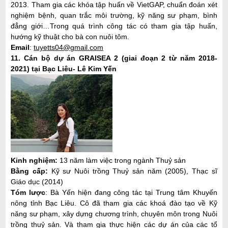
2013. Tham gia các khóa tập huấn về VietGAP, chuẩn đoán xét
nghiệm bệnh, quan trắc môi trường, kỹ năng sư phạm, bình
đẳng giới…Trong quá trình công tác có tham gia tập huấn,
hướng kỹ thuật cho bà con nuôi tôm.
Email
:
tuyetts04@gmail.com
11.
Cán bộ dự án GRAISEA 2 (giai đoạn 2 từ năm 2018-
2021) tại Bạc Liêu- Lê Kim Yến
Kinh nghiệm
:
13 năm làm việc trong ngành Thuỷ sản
Bằng cấp:
Kỹ sư Nuôi trồng Thuỷ sản năm (2005), Thạc sĩ
Giáo dục (2014)
Tóm lược
: Bà Yến hiện đang công tác tại Trung tâm Khuyến
nông tỉnh Bạc Liêu. Cô đã tham gia các khoá đào tạo về Kỹ
năng sư phạm, xây dựng chương trình, chuyên môn trong Nuôi
trồng thuỷ sản. Và tham gia thực hiện các dự án của các tổ