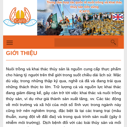
Trung tâm hợp tác quốc tế nuôi trồng và khai thác
Nhảy
thủy sản bền vững
đến
ICAFIS
nội
dung
T
B
ì
i
m
GIỚI THIỆU
k
ể
i
u
ế
Nuôi trồng và khai thác thủy sản là nguồn cung cấp thực phẩm
m
m
cho hàng tỷ người trên thế giới trong suốt chiều dài lịch sử. Mặc
dù vậy, trong những thập kỷ qua, nghề cá đã và đang trải qua
ẫ
những thách thức to lớn. Trữ lượng cá và nguồn lực khai thác
u
đang giảm đáng kể, gây cản trở tới việc khai thác và nuôi trồng
t
thủy sản, ví dụ như giá thành sản xuất tăng, vv. Các tác động
về môi trường và xã hội của một số lĩnh vực trong ngành này
ì
cũng trở nên nghiêm trọng, đặc biệt là tại các trang trại (mâu
m
thuẫn, xung đột về đất đai) và trong quá trình sản xuất (gây ô
k
nhiễm môi trường). Dịch bệnh đối với các loài thủy sản và mối