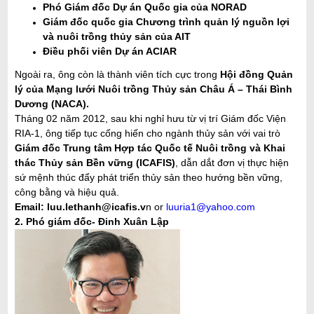
Phó Giám đốc Dự án Quốc gia của NORAD
Giám đốc quốc gia Chương trình quản lý nguồn lợi
và nuôi trồng thủy sản của AIT
Điều phối viên Dự án ACIAR
Ngoài ra, ông còn là thành viên tích cực trong
Hội đồng Quản
lý của Mạng lưới Nuôi trồng Thủy sản Châu Á – Thái Bình
Dương (NACA).
Tháng 02 năm 2012, sau khi nghỉ hưu từ vị trí Giám đốc Viện
RIA-1, ông tiếp tục cống hiến cho ngành thủy sản với vai trò
Giám đốc Trung tâm Hợp tác Quốc tế Nuôi trồng và Khai
thác Thủy sản Bền vững (ICAFIS)
, dẫn dắt đơn vị thực hiện
sứ mệnh thúc đẩy phát triển thủy sản theo hướng bền vững,
công bằng và hiệu quả.
Email:
luu.lethanh@icafis.v
n
or
luuria1@yahoo.com
2. Phó giám đốc- Đinh Xuân Lập