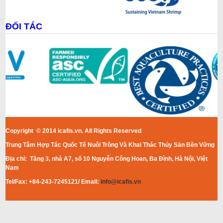
ĐỐI TÁC
Copyright © 2014 icafis.vn. All Rights Reserved
Trung Tâm Hợp Tác Quốc Tế Nuôi Trồng Và Khai Thác Thủy Sản Bền Vững
Địa chỉ: Tầng 3, nhà A7, số 10 Nguyễn Công Hoan, Ba Đình, Hà Nội, Việt
Nam
Tel/Fax: +84-243-7245121/ Email:
info@icafis.vn