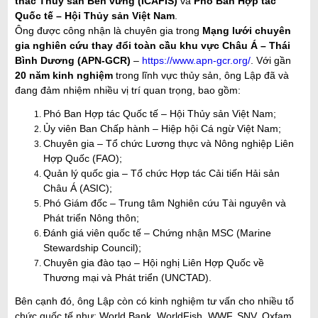
thác Thủy sản Bền vững (ICAFIS)
và
Phó Ban Hợp tác
Quốc tế – Hội Thủy sản Việt Nam
.
Ông được công nhận là chuyên gia trong
Mạng lưới chuyên
gia nghiên cứu thay đổi toàn cầu khu vực Châu Á – Thái
Bình Dương (APN-GCR)
–
https://www.apn-gcr.org/
.
Với gần
20 năm kinh nghiệm
trong lĩnh vực thủy sản, ông Lập đã và
đang đảm nhiệm nhiều vị trí quan trọng, bao gồm:
Phó Ban Hợp tác Quốc tế – Hội Thủy sản Việt Nam;
Ủy viên Ban Chấp hành – Hiệp hội Cá ngừ Việt Nam;
Chuyên gia – Tổ chức Lương thực và Nông nghiệp Liên
Hợp Quốc (FAO);
Quản lý quốc gia – Tổ chức Hợp tác Cải tiến Hải sản
Châu Á (ASIC);
Phó Giám đốc – Trung tâm Nghiên cứu Tài nguyên và
Phát triển Nông thôn;
Đánh giá viên quốc tế – Chứng nhận MSC (Marine
Stewardship Council);
Chuyên gia đào tạo – Hội nghị Liên Hợp Quốc về
Thương mại và Phát triển (UNCTAD).
Bên cạnh đó, ông Lập còn có kinh nghiệm tư vấn cho nhiều tổ
chức quốc tế như: World Bank, WorldFish, WWF, SNV, Oxfam,