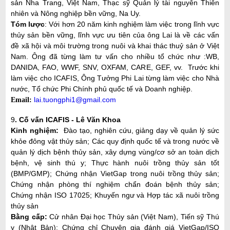
sản Nha Trang, Việt Nam, Thạc sỹ Quản lý tài nguyên Thiên
nhiên và Nông nghiệp bền vững, Na Uy.
Tóm lược
: Với hơn 20 năm kinh nghiệm làm việc trong lĩnh vực
thủy sản bền vững, lĩnh vực ưu tiên của ông Lai là về các vấn
đề xã hội và môi trường trong nuôi và khai thác thuỷ sản ở Việt
Nam. Ông đã từng làm tư vấn cho nhiều tổ chức như :WB,
DANIDA, FAO, WWF, SNV, OXFAM, CARE, GEF, vv. Trước khi
làm việc cho ICAFIS, Ông Tưởng Phi Lai từng làm việc cho Nhà
nước, Tổ chức Phi Chính phủ quốc tế và Doanh nghiệp.
lai.tuongphi1@gmail.com
Email:
9
. Cố vấn ICAFIS -
Lê Văn Khoa
Kinh nghiệm:
Đào tạo, nghiên cứu, giảng dạy về quản lý sức
khỏe đông vật thủy sản; Các quy định quốc tế và trong nước về
quản lý dịch bệnh thủy sản, xây dựng vùng/cơ sở an toàn dịch
bệnh, vệ sinh thú y; Thực hành nuôi trồng thủy sản tốt
(BMP/GMP); Chứng nhận VietGap trong nuôi trồng thủy sản;
Chứng nhận phòng thí nghiệm chẩn đoán bệnh thủy sản;
Chứng nhận ISO 17025; Khuyến ngư và Hợp tác xã nuôi trồng
thủy sản
Bằng cấp:
Cử nhân Đại học Thủy sản (Việt Nam), Tiến sỹ Thú
y (Nhật Bản); Chứng chỉ Chuyên gia đánh giá VietGap/ISO