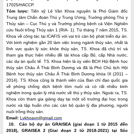
17025/HACCP.
Tóm lược:
Tiến sỹ Lê Văn Khoa nguyên là Phó Giám đốc
Trung tâm Chẩn đoán Thú y Trung Ương, Trưởng phòng Thú y
Thủy sản – Cục Thú y và Trưởng phòng bệnh cá Viện Nghiên
cứu Nuôi trồng Thủy sản 1 (RIA- 1). Từ tháng 7 năm 2015, TS.
Khoa về công tác tại ICAFIS với vai trò cán bộ phát triển dự án.
Với kinh nghiệm gần 20 làm việc trong ngành thủy sản, nhất là
lĩnh vực quản lý sức khỏe thủy sản, TS. Khoa đã chủ trì và
tham gia thực hiện nhiều đề tài khoa cấp Bộ, cấp Nhà nước,
các dự án quốc tế. TS. Khoa hiện là ủy viên BCH Hội Bệnh học
thủy sản Châu Á Thái Bình Dương và đã là Phó Chủ tịch Hội
Bệnh học thủy sản Châu Á Thái Bình Dương khóa IX (2011 –
2014). TS. Khoa cũng là thành viên của Ban chỉ đạo quốc gia
về phòng chống dịch bệnh tôm nuôi và có rất nhiều kinh
nghiệm trong quản lý nhà nước về thú y thủy sản. Ngoài ra, TS.
Khoa còn tham gia giảng dạy tại một số trường đại học trong
nước và tập huấn cho các cán bộ quản lý địa phương, người
nuôi trồng thủy sản.
Email:
Lvkhoavn@gmail.com
10.
Cán bộ dự án GRAISEA (giai đoạn 1 từ 2015 đến
2018), GRAISEA 2 (Giai đoạn 2 từ 2018-2021) tại Sóc