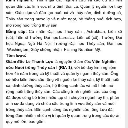
Kinh nghiệm:
Tham gia các nghiên cứu và các dự án liên
quan đến các lĩnh vực như
Sinh thái cá, Quản lý nguồn lợi thủy
sản, Giáo dục và đào tạo nuôi cá và thủy sản, dinh dưỡng cá,
Thủy sản trong nước lợ và nước ngọt, hệ thống nuôi tích hợp,
mở rộng nuôi trồng thủy sản.
Bằng cấp:
Cử nhân Đại học Thủy sản , Astrakhan, Liên xô
(cũ); Tiến sĩ Trường Đại học Laroslav, Liên xô (cũ); Trường Đại
học Ngoại Ngữ Hà Nội; Trường Đại học Thủy sản, Đại học
Washington, Giấy chứng nhận Fishing Nutrition Mỹ.
Tóm lược:
Giám đốc Lê Thanh Lựu
là nguyên Giám đốc
Viện Nghiên
cứu Nuôi trồng Thủy sản I (RIA-1)
, với bề dày kinh nghiệm
hơn 45 năm trong cả kỹ thuật và quản lý ngành thủy sản. Ông
sở hữu kiến thức sâu rộng về nguồn lợi thủy sản, kỹ thuật nuôi
cá, dinh dưỡng thủy sản, hệ thống canh tác và mô hình mở
rộng nuôi trồng thủy sản. Các công trình nghiên cứu của ông
đã được công bố trên nhiều tạp chí chuyên ngành uy tín, phản
ánh sự đa dạng và chiều sâu trong lĩnh vực thủy sản và nuôi
trồng thủy sản. Bên cạnh công tác nghiên cứu, ông Lựu đã
từng đảm nhiệm nhiều vị trí quản lý quan trọng trong các dự án
quy mô lớn, bao gồm: