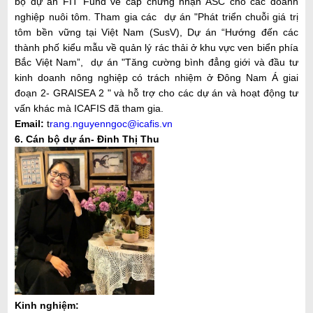
bộ dự án FIT Fund về cấp chứng nhận ASC cho các doanh
nghiệp nuôi tôm. Tham gia các dự án "Phát triển chuỗi giá trị
tôm bền vững tại Việt Nam (SusV),
Dự án
“Hướng đến các
thành phố kiểu mẫu về quản lý rác thải ở khu vực ven biển phía
Bắc Việt Nam”,
dự án "Tăng cường bình đẳng giới và đầu tư
kinh doanh nông nghiệp có trách nhiệm ở Đông Nam Á giai
đoạn 2- GRAISEA 2 " và hỗ trợ cho các dự án và hoạt động tư
vấn khác mà ICAFIS đã tham gia.
Email:
t
rang.nguyenngoc@icafis.vn
6. Cán bộ dự án- Đinh Thị Thu
Kinh nghiệm: