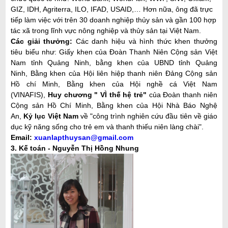
GIZ, IDH, Agriterra, ILO, IFAD, USAID,… Hơn nữa, ông đã trực
tiếp làm việc với trên 30 doanh nghiệp thủy sản và gần 100 hợp
tác xã trong lĩnh vực nông nghiệp và thủy sản tại Việt Nam.
Các giải thưởng:
Các danh hiệu và hình thức khen thưởng
tiêu biểu như:
Giấy khen của Đoàn Thanh Niên Cộng sản Việt
Nam tỉnh Quảng Ninh, bằng khen của UBND tỉnh Quảng
Ninh, Bằng khen của Hội liên hiệp thanh niên Đảng Cộng sản
Hồ chí Minh, Bằng khen của Hội nghề cá Việt Nam
(VINAFIS),
Huy chương " VÌ thế hệ trẻ"
của Đoàn thanh niên
Cộng sản Hồ Chí Minh, Bằng khen của Hội Nhà Báo Nghệ
An,
Kỷ lục Việt Nam
về "công trình nghiên cứu đầu tiên về giáo
dục kỹ năng sống cho trẻ em và thanh thiếu niên làng chài".
Email:
xuanlapthuysan@gmail.com
3. Kế toán - Nguyễn Thị Hồng Nhung