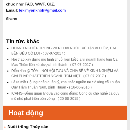
chức như FAO, WWF, GIZ.
Email
:
lekimyenknbl@gmail.com
Share:
Tin tức khác
DOANH NGHIỆP TRONG VÀ NGOÀI NƯỚC VỀ TẬN AO TÔM, HAI
BÊN ĐỀU CÓ LỢI -
( 07-07-2017 )
Hội thảo xây dựng mô hình chuỗi liên kết giá trị ngành hàng tôm Cà
Mau Thêm liên kết được hình thành -
( 07-07-2017 )
Diễn đàn @ TÔM - NƠI HỘI TỰU VÀ CHIA SẼ VỀ KINH NGHIỆM VÀ
GIẢI PHÁP PHÁT TRIỂN NGÀNH TÔM VIỆT -
( 07-07-2017 )
Lễ ra mắt Hội ngư dân quản lý, khai thác nguồn lợi Sò lông xã Thuận
Qúy, Hàm Thuận Nam, Bình Thuận -
( 16-06-2016 )
ICAFIS- Đồng quản lý dựa vào cộng đồng: Công cụ cho nghề cá quy
mô nhỏ phát triển bền vững -
( 20-08-2015 )
Hoạt động
Nuôi trồng Thủy sản