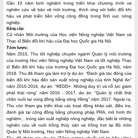
Gần 10 năm kinh nghiệm trong triển khai chương trình và
nghiên cứu về bảo vệ môi trường, thích ứng với biến đổi khí
hậu và phát triển bền vững cộng đồng trong lĩnh vực nông
nghiệp.
Bằng cấp:
Cử nhân Môi trường của Học viện Nông nghiệp Việt Nam và
Thạc sĩ Biến đổi khí hậu của Đại học Quốc gia Hà Nội
Tóm lược:
Năm 2015, Thu tốt nghiệp chuyên ngành Quản lý môi trường
của trường Học viện Nông nghiệp Việt Nam và tốt nghiệp Thạc
sĩ Biến đổi khí hậu của trường Đại học Quốc gia Hà Nội, năm
2018. Thu đã tham gia làm trợ lý dự án: “Đánh giá tác động của
biến đổi khí hậu đến sản xuất nông nghiệp của tỉnh Nghệ An”
năm 2015-2016, dự án: “REDD+: Những duy trì và nỗ lực giảm
phát thải rừng” năm 2016 - 2017, dự án: “Quản lý chất thải
chăn nuôi tại vùng đồng bằng sông Hồng” năm 2017. Ngoài ra,
Thu còn tham gia triển khai các hoạt động khảo sát, điều tra,
đánh giá tại cộng đồng bằng phương pháp PRA, mô hình thí
nghiệm,.. trong sản xuất nghiệp nông nghiệp, đặc biệt là những
nghiên cứu về nuôi trồng thủy sản và trồng trọt tại Bộ môn
Quản lý Môi trường, Học viện Nông nghiệp Việt Nam.
Thu đã tham gia dự án "Tăng cường chuỗi giá trị bền vững