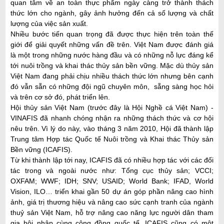
quan tâm về an toàn thực phẩm ngày càng trở thành thách
i
thức lớn cho ngành, gây ảnh hưởng đến cả số lượng và chất
ế
lượng của việc sản xuất.
m
Nhiều bước tiến quan trọng đã được thực hiện trên toàn thế
giới để giải quyết những vấn đề trên. Việt Nam được đánh giá
là một trong những nước hàng đầu và có những nỗ lực đáng kể
tới nuôi trồng và khai thác thủy sản bền vững. Mặc dù thủy sản
Việt Nam đang phải chịu nhiều thách thức lớn nhưng bên cạnh
đó vẫn sẵn có những đội ngũ chuyên môn, sẵng sàng học hỏi
và trên cơ sở đó, phát triển lên.
Hội thủy sản Việt Nam (trước đây là Hội Nghề cá Việt Nam) -
VINAFIS đã nhanh chóng nhận ra những thách thức và cơ hội
nêu trên. Vì lý do này, vào tháng 3 năm 2010, Hội đã thành lập
Trung tâm Hợp tác Quốc tế Nuôi trồng và Khai thác Thủy sản
Bền vững (ICAFIS).
Từ khi thành lập tới nay, ICAFIS đã có nhiều hợp tác với các đối
tác trong và ngoài nước như: Tổng cục thủy sản; VCCI;
OXFAM; WWF; IDH; SNV; USAID; World Bank; IFAD, World
Vision, ILO… triển khai gần 50 dự án góp phần nâng cao hình
ảnh, giá trị thương hiệu và nâng cao sức cạnh tranh của ngành
thuỷ sản Việt Nam, hỗ trợ nâng cao năng lực người dân tham
gia hội nhập cùng cộng đồng quốc tế. ICAFIS cũng có một