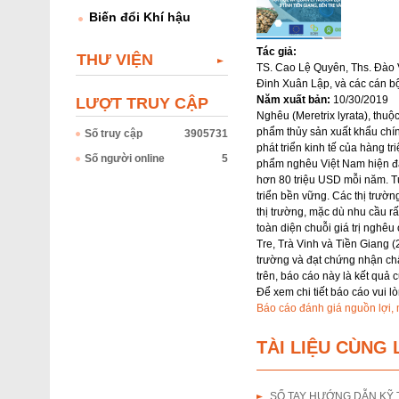
Biến đổi Khí hậu
Tác giả:
THƯ VIỆN
TS. Cao Lệ Quyên, Ths. Đào 
Đinh Xuân Lập, và các cán b
Năm xuất bản:
10/30/2019
LƯỢT TRUY CẬP
Nghêu (Meretrix lyrata), thu
phẩm thủy sản xuất khẩu chín
Số truy cập
3905731
phát triển kinh tế của hàng 
Số người online
5
phẩm nghêu Việt Nam hiện đã
hơn 80 triệu USD mỗi năm. Tu
triển bền vững. Các thị trườ
thị trường, mặc dù nhu cầu rấ
toàn diện chuỗi giá trị nghêu
Tre, Trà Vinh và Tiền Giang (
trường và đạt chứng nhận chấ
trên, báo cáo này là kết quả 
Để xem chi tiết báo cáo vui l
Báo cáo đánh giá nguồn lợi, 
TÀI LIỆU CÙNG 
SỔ TAY HƯỚNG DẪN KỸ