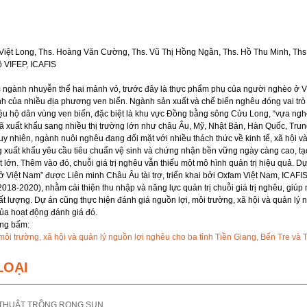
Việt Long, Ths. Hoàng Văn Cường, Ths. Vũ Thị Hồng Ngân, Ths. Hồ Thu Minh, Ths
ộ VIFEP, ICAFIS
ộc ngành nhuyễn thể hai mảnh vỏ, trước đây là thực phẩm phụ của người nghèo ở V
h của nhiều địa phương ven biển. Ngành sản xuất và chế biến nghêu đóng vai trò 
triệu hộ dân vùng ven biển, đặc biệt là khu vực Đồng bằng sông Cửu Long, “vựa ng
 xuất khẩu sang nhiều thị trường lớn như châu Âu, Mỹ, Nhật Bản, Hàn Quốc, Trung
y nhiên, ngành nuôi nghêu đang đối mặt với nhiều thách thức về kinh tế, xã hội v
ng xuất khẩu yêu cầu tiêu chuẩn vệ sinh và chứng nhận bền vững ngày càng cao, t
t lớn. Thêm vào đó, chuỗi giá trị nghêu vẫn thiếu một mô hình quản trị hiệu quả. D
 ở Việt Nam” được Liên minh Châu Âu tài trợ, triển khai bởi Oxfam Việt Nam, ICAFIS
2018-2020), nhằm cải thiện thu nhập và năng lực quản trị chuỗi giá trị nghêu, giúp 
t lượng. Dự án cũng thực hiện đánh giá nguồn lợi, môi trường, xã hội và quản lý n
của hoạt động đánh giá đó.
òng bấm:
môi trường, xã hội và quản lý nguồn lợi nghêu cho ba tỉnh Tiền Giang, Bến Tre và 
LOẠI
 THUẬT TRỒNG RONG SỤN