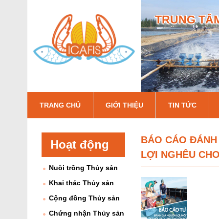
TRUNG TÂM
I
TRANG CHỦ
GIỚI THIỆU
TIN TỨC
c
a
BÁO CÁO ĐÁNH 
Hoạt động
f
LỢI NGHÊU CHO 
Nuôi trồng Thủy sản
i
Khai thác Thủy sản
s
Cộng đồng Thủy sản
Chứng nhận Thủy sản