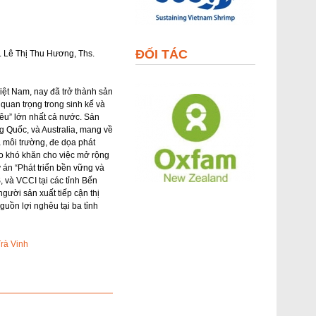
ĐỐI TÁC
. Lê Thị Thu Hương, Ths.
iệt Nam, nay đã trở thành sản
quan trọng trong sinh kế và
hêu” lớn nhất cả nước. Sản
 Quốc, và Australia, mang về
à môi trường, đe dọa phát
ạo khó khăn cho việc mở rộng
ự án “Phát triển bền vững và
, và VCCI tại các tỉnh Bến
người sản xuất tiếp cận thị
guồn lợi nghêu tại ba tỉnh
Trà Vinh