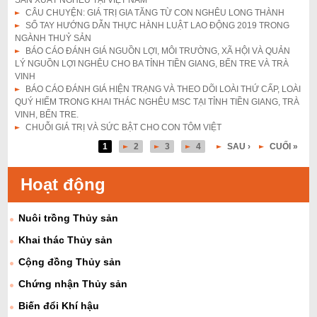
SẢN XUẤT NGHÊU TẠI VIỆT NAM
CÂU CHUYỆN: GIÁ TRỊ GIA TĂNG TỪ CON NGHÊU LONG THÀNH
SỔ TAY HƯỚNG DẪN THỰC HÀNH LUẬT LAO ĐỘNG 2019 TRONG
NGÀNH THUỶ SẢN
BÁO CÁO ĐÁNH GIÁ NGUỒN LỢI, MÔI TRƯỜNG, XÃ HỘI VÀ QUẢN
LÝ NGUỒN LỢI NGHÊU CHO BA TỈNH TIỀN GIANG, BẾN TRE VÀ TRÀ
VINH
BÁO CÁO ĐÁNH GIÁ HIỆN TRẠNG VÀ THEO DÕI LOÀI THỨ CẤP, LOÀI
QUÝ HIẾM TRONG KHAI THÁC NGHÊU MSC TẠI TỈNH TIỀN GIANG, TRÀ
VINH, BẾN TRE.
CHUỖI GIÁ TRỊ VÀ SỨC BẬT CHO CON TÔM VIỆT
1
2
3
4
SAU ›
CUỐI »
T
r
Hoạt động
a
Nuôi trồng Thủy sản
n
g
Khai thác Thủy sản
Cộng đồng Thủy sản
Chứng nhận Thủy sản
Biến đổi Khí hậu