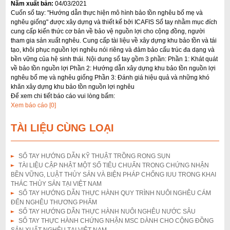
Năm xuất bản:
04/03/2021
i
Cuốn sổ tay: "Hướng dẫn thực hiện mô hình bảo tồn nghêu bố mẹ và
nghêu giống" được xây dựng và thiết kế bởi ICAFIS Sổ tay nhằm mục đích
ế
cung cấp kiến thức cơ bản về bảo vệ nguồn lợi cho cộng đồng, người
m
tham gia sản xuất nghêu. Cung cấp tài liệu về xây dựng khu bảo tồn và tái
tạo, khôi phục nguồn lợi nghêu nói riêng và đảm bảo cấu trúc đa dạng và
bền vững của hệ sinh thái. Nội dung sổ tay gồm 3 phần: Phần 1: Khát quát
về bảo tồn nguồn lợi Phần 2: Hướng dẫn xây dựng khu bảo tồn nguồn lợi
nghêu bố mẹ và nghêu giống Phần 3: Đánh giá hiệu quả và những khó
khăn xây dựng khu bảo tồn nguồn lợi nghêu
Để xem chi tiết báo cáo vui lòng bấm:
Xem báo cáo [0]
TÀI LIỆU CÙNG LOẠI
SỔ TAY HƯỚNG DẪN KỸ THUẬT TRỒNG RONG SỤN
TÀI LIỆU CẬP NHẬT MỘT SỐ TIÊU CHUẨN TRONG CHỨNG NHẬN
BỀN VỮNG, LUẬT THỦY SẢN VÀ BIỆN PHÁP CHỐNG IUU TRONG KHAI
THÁC THỦY SẢN TẠI VIỆT NAM
SỔ TAY HƯỚNG DẪN THỰC HÀNH QUY TRÌNH NUÔI NGHÊU CÁM
ĐẾN NGHÊU THƯƠNG PHẨM
SỔ TAY HƯỚNG DẪN THỰC HÀNH NUÔI NGHÊU NƯỚC SÂU
SỔ TAY THỰC HÀNH CHỨNG NHẬN MSC DÀNH CHO CỘNG ĐỒNG