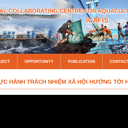
Skip
AL COLLABORATING CENTRE FOR AQUACULTU
to
main
ICAFIS
content
JECT
OPPORTUNITY
PUBLICATION
CONTAC
THỰC HÀNH TRÁCH NHIỆM XÃ HỘI HƯỚNG TỚI 