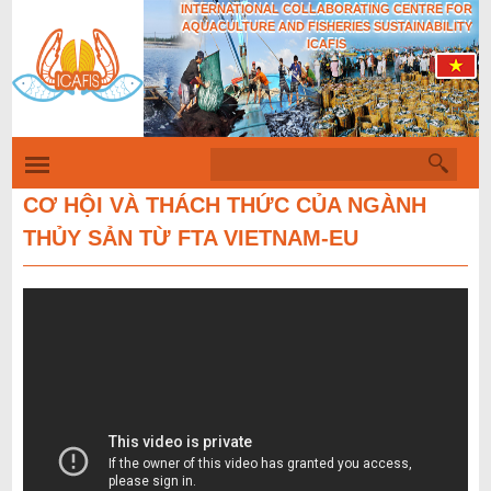
INTERNATIONAL COLLABORATING CENTRE FOR
Skip
AQUACULTURE AND FISHERIES SUSTAINABILITY
to
ICAFIS
main
content
S
S
e
a
CƠ HỘI VÀ THÁCH THỨC CỦA NGÀNH
e
r
THỦY SẢN TỪ FTA VIETNAM-EU
c
a
h
r
c
h
f
o
r
m