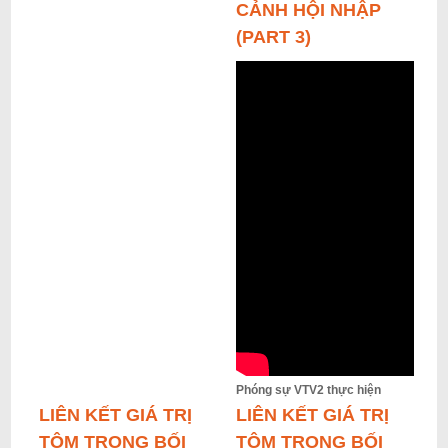
CẢNH HỘI NHẬP
(PART 3)
Phóng sự VTV2 thực hiện
LIÊN KẾT GIÁ TRỊ
LIÊN KẾT GIÁ TRỊ
TÔM TRONG BỐI
TÔM TRONG BỐI