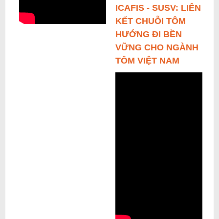
ICAFIS - SUSV: LIÊN
KẾT CHUỖI TÔM
HƯỚNG ĐI BỀN
VỮNG CHO NGÀNH
TÔM VIỆT NAM