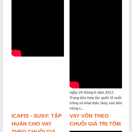
ngày 29 tháng 6 năm 2017,
Trung tâm hợp tác quốc tế nuôi
trồng và khai thác thủy sản bền
vững (...
ICAFIS - SUSV: TẬP
VAY VỐN THEO
HUẤN CHO VAY
CHUỖI GIÁ TRỊ TÔM
THEO CHUỖI GIÁ