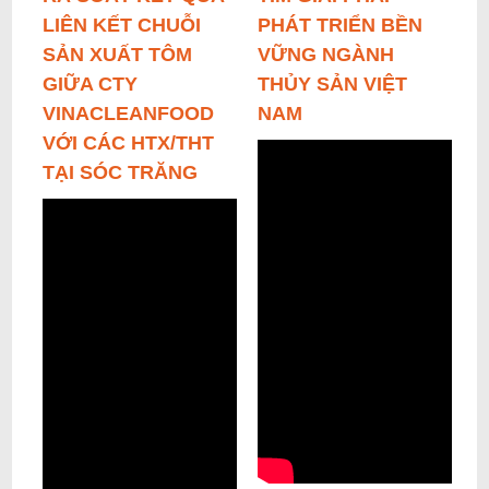
LIÊN KẾT CHUỖI
PHÁT TRIỂN BỀN
SẢN XUẤT TÔM
VỮNG NGÀNH
GIỮA CTY
THỦY SẢN VIỆT
VINACLEANFOOD
NAM
VỚI CÁC HTX/THT
TẠI SÓC TRĂNG