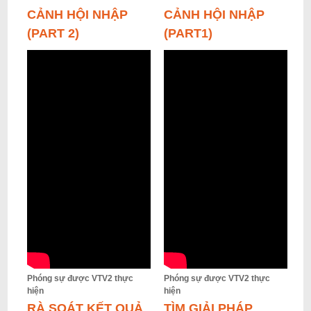
CẢNH HỘI NHẬP
CẢNH HỘI NHẬP
(PART 2)
(PART1)
Phóng sự được VTV2 thực
Phóng sự được VTV2 thực
hiện
hiện
RÀ SOÁT KẾT QUẢ
TÌM GIẢI PHÁP