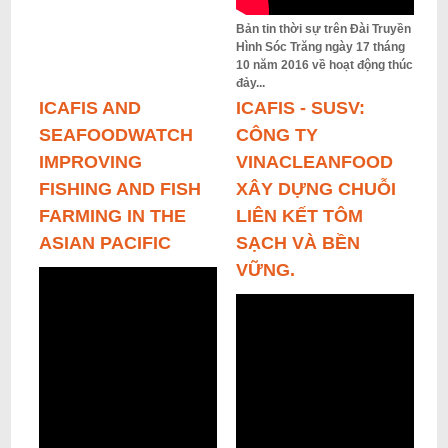
Bản tin thời sự trên Đài Truyền
Hình Sóc Trăng ngày 17 tháng
10 năm 2016 về hoạt động thúc
đảy...
ICAFIS AND
ICAFIS - SUSV:
SEAFOODWATCH
CÔNG TY
IMPROVING
VINACLEANFOOD
FISHING AND FISH
XÂY DỰNG CHUỖI
FARMING IN THE
LIÊN KẾT TÔM
ASIAN PACIFIC
SẠCH VÀ BỀN
VỮNG.