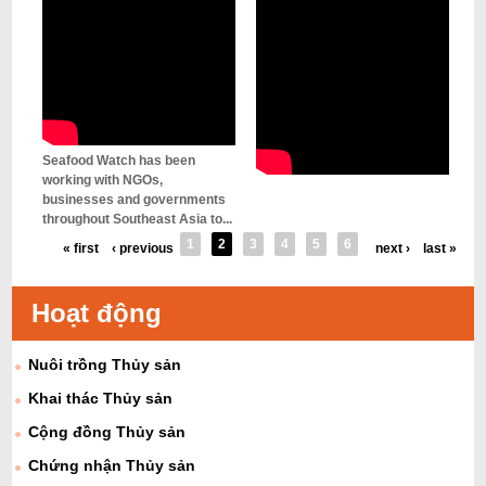
Seafood Watch has been
working with NGOs,
businesses and governments
throughout Southeast Asia to...
1
2
3
4
5
6
« first
‹ previous
next ›
last »
Hoạt động
Nuôi trồng Thủy sản
Khai thác Thủy sản
Cộng đồng Thủy sản
Chứng nhận Thủy sản