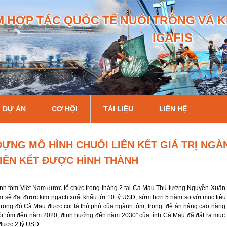
Nhảy
 HỢP TÁC QUỐC TẾ NUÔI TRỒNG VÀ K
đến
nội
ICAFIS
dung
DỰ ÁN
CƠ HỘI
TÀI LIỆU
LIÊN HỆ
DỰNG MÔ HÌNH CHUỖI LIÊN KẾT GIÁ TRỊ NG
IÊN KẾT ĐƯỢC HÌNH THÀNH
gành tôm Việt Nam được tổ chức trong tháng 2 tại Cà Mau Thủ tướng Nguyễn Xuân 
 sẽ đạt được kim ngạch xuất khẩu tới 10 tỷ USD, sớm hơn 5 năm so với mục tiê
Trong đó Cà Mau được coi là thủ phủ của ngành tôm, trong “đề án nâng cao năng 
ôi tôm đến năm 2020, định hướng đến năm 2030” của tỉnh Cà Mau đã đặt ra mục 
 được 2 tỷ USD.