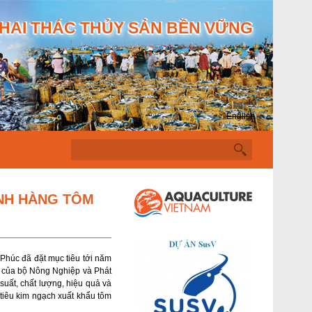
HAI THÁC THỦY SẢN BỀN VỮNG
English
T
ì
m
k
i
ÀNH HÀNG TÔM
ế
m
Phúc đã đặt mục tiêu tới năm
u của bộ Nông Nghiệp và Phát
suất, chất lượng, hiệu quả và
tiêu kim ngạch xuất khẩu tôm