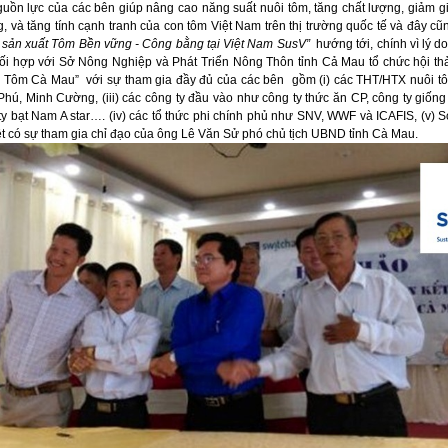
uồn lực của các bên giúp nâng cao năng suất nuôi tôm, tăng chất lượng, giảm g
ng, và tăng tính cạnh tranh của con tôm Việt Nam trên thị trường quốc tế và đây c
trị sản xuất Tôm Bền vững - Công bằng tại Việt Nam
SusV”
hướng tới, chính vì lý 
i hợp với Sở Nông Nghiệp và Phát Triển Nông Thôn tỉnh Cả Mau tổ chức hội t
g Tôm Cà Mau”
với sự tham gia đầy đủ của các bên gồm (i) các THT/HTX nuôi tôm 
ú, Minh Cường, (iii) các công ty đầu vào như công ty thức ăn CP, công ty giống
y bạt Nam A star…. (iv) các tổ thức phi chính phủ như SNV, WWF và ICAFIS, (v) 
t có sự tham gia chỉ đạo của ông Lê Văn Sử phó chủ tịch UBND tỉnh Cà Mau.