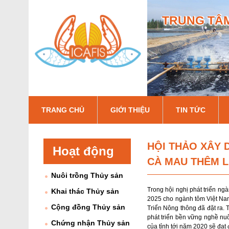
TRUNG TÂM
I
TRANG CHỦ
GIỚI THIỆU
TIN TỨC
c
a
HỘI THẢO XÂY 
Hoạt động
f
CÀ MAU THÊM L
Nuôi trồng Thủy sản
i
Trong hội nghị phát triển n
Khai thác Thủy sản
s
2025 cho ngành tôm Việt Nam
Cộng đồng Thủy sản
Triển Nông thông đã đặt ra. 
phát triển bền vững nghề nu
Chứng nhận Thủy sản
của tỉnh tới năm 2020 sẽ đạt