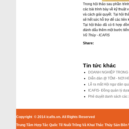
Trong hội thảo sau phần trìn
các bài trình bày về kỹ thuậ
và cách giải quyết. Tại hội
sẽ hết sức hỗ trợ để các liên
Tại hội thảo đã có 6 hợp đồn
đánh dấu thêm một bước tiến 
Vũ Thùy - ICAFIS
Share:
Tin tức khác
DOANH NGHIỆP TRONG V
Diễn đàn @ TÔM - NƠI 
Lễ ra mắt Hội ngư dân qua
ICAFIS- Đồng quản lý dựa
Phê duyệt danh sách các x
Copyright © 2014 icafis.vn. All Rights Reserved
Trung Tâm Hợp Tác Quốc Tế Nuôi Trồng Và Khai Thác Thủy Sản Bền