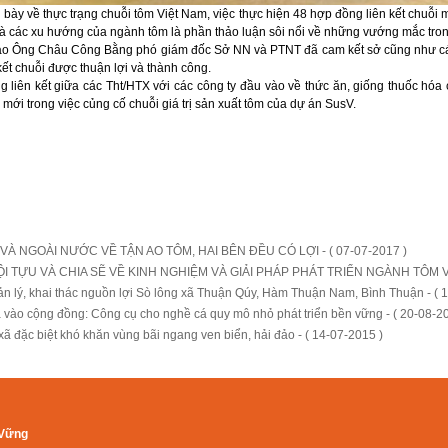
h bày về thực trạng chuỗi tôm Việt Nam, việc thực hiện 48 hợp đồng liên kết chuỗi
t và các xu hướng của ngành tôm là phần thảo luận sôi nổi về những vướng mắc tron
 thảo Ông Châu Công Bằng phó giám đốc Sở NN và PTNT đã cam kết sở cũng như cá
 kết chuỗi được thuận lợi và thành công.
g liên kết giữa các Tht/HTX với các công ty đầu vào về thức ăn, giống thuốc hóa 
mới trong việc củng cố chuỗi giá trị sản xuất tôm của dự án SusV.
À NGOÀI NƯỚC VỀ TẬN AO TÔM, HAI BÊN ĐỀU CÓ LỢI -
( 07-07-2017 )
HỘI TỰU VÀ CHIA SẼ VỀ KINH NGHIỆM VÀ GIẢI PHÁP PHÁT TRIỂN NGÀNH TÔM V
̉n lý, khai thác nguồn lợi Sò lông xã Thuận Qúy, Hàm Thuận Nam, Bình Thuận -
( 
 vào cộng đồng: Công cụ cho nghề cá quy mô nhỏ phát triển bền vững -
( 20-08-2
ã đặc biệt khó khăn vùng bãi ngang ven biển, hải đảo -
( 14-07-2015 )
 Vững