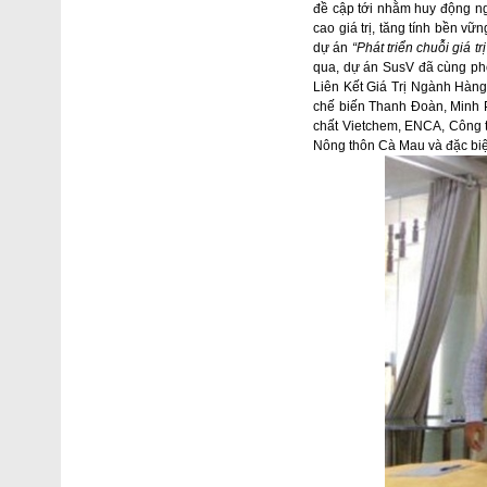
đề cập tới nhằm huy động ng
cao giá trị, tăng tính bền vữ
dự án
“
Phát triển chuỗi giá 
qua
, dự án
SusV
đã cùng phố
Liên Kết Giá Trị Ngành Hàn
chế biến Thanh Đoàn, Minh Ph
chất Vietchem, ENCA, Công t
Nông thôn Cà Mau và đặc biệ