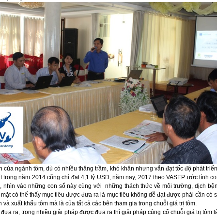
ển của ngành tôm, dù có nhiều thăng trầm, khó khăn nhưng vẫn đạt tốc độ phát triển
 trong năm 2014 cũng chỉ đạt 4,1 tỷ USD, năm nay, 2017 theo VASEP ước tính con
a, nhìn vào những con số này cùng với những thách thức về môi trường, dịch bện
mặt có thể thấy mục tiêu được đưa ra là mục tiêu không dễ đạt được phải cần có 
n và xuất khẩu tôm mà là của tất cả các bên tham gia trong chuỗi giá trị tôm.
đưa ra, trong nhiều giải pháp được đưa ra thì giải pháp củng cố chuỗi giá trị tôm 