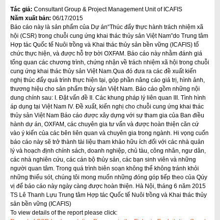
Tác giả:
Consultant Group & Project Management Unit of ICAFIS
Năm xuất bản:
06/17/2015
Báo cáo này là sản phẩm của Dự án“Thúc đẩy thực hành trách nhiệm xã
hội (CSR) trong chuỗi cung ứng khai thác thủy sản Việt Nam”do Trung tâm
Hợp tác Quốc tế Nuôi trồng và Khai thác thủy sản bền vững (ICAFIS) tổ
chức thực hiện, và được hỗ trợ bời OXFAM. Báo cáo này nhằm đánh giá
tổng quan các chương trình, chứng nhận về trách nhiệm xã hội trong chuỗi
cung ứng khai thác thủy sản Việt Nam.Qua đó đưa ra các đề xuất kiến
nghị thúc đẩy quá trình thực hiện tại, góp phần nâng cáo giá trị, hình ảnh,
thương hiệu cho sản phẩm thủy sản Việt Nam. Báo cáo gồm những nội
dung chính sau: I. Đặt vấn đề II. Các khung pháp lý liên quan III. Tình hình
áp dụng tại Việt Nam IV. Đề xuất, kiến nghị cho chuỗi cung ứng khai thác
thủy sản Việt Nam Báo cáo được xây dựng với sự tham gia của Ban điều
hành dự án, OXFAM, các chuyên gia tư vấn và được hoàn thiện căn cứ
vào ý kiến của các bên liên quan và chuyên gia trong ngành. Hi vọng cuốn
báo cáo này sẽ trở thành tài liệu tham khảo hữu ích đối với các nhà quản
lý và hoạch định chính sách, doanh nghiệp, chủ tàu, công nhân, ngư dân,
các nhà nghiên cứu, các cán bộ thủy sản, các bạn sinh viên và những
người quan tâm. Trong quá trình biên soạn không thể không tránh khỏi
những thiếu sót, chúng tôi mong muốn những đóng góp tiếp theo của Qúy
vị để báo cáo này ngày càng được hoàn thiện. Hà Nội, tháng 6 năm 2015
TS Lê Thanh Lựu Trung tâm Hợp tác Quốc tế Nuôi trồng và Khai thác thủy
sản bền vững (ICAFIS)
To view details of the report please click: