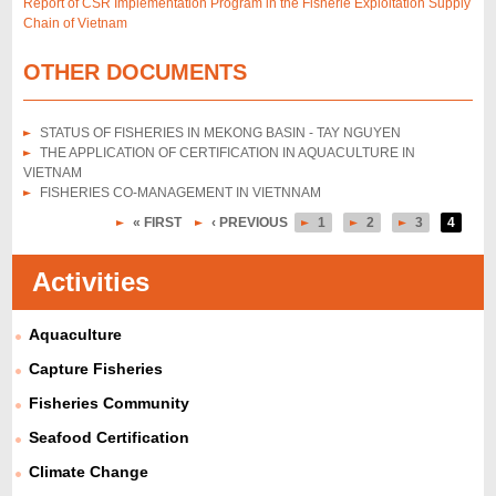
Report of CSR Implementation Program in the Fisherie Exploitation Supply
Chain of Vietnam
OTHER DOCUMENTS
STATUS OF FISHERIES IN MEKONG BASIN - TAY NGUYEN
THE APPLICATION OF CERTIFICATION IN AQUACULTURE IN
VIETNAM
FISHERIES CO-MANAGEMENT IN VIETNNAM
« FIRST
‹ PREVIOUS
1
2
3
4
P
a
Activities
g
Aquaculture
e
s
Capture Fisheries
Fisheries Community
Seafood Certification
Climate Change