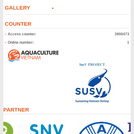
GALLERY
COUNTER
Access counter:
3900473
Online number:
1
PARTNER