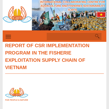
INTERNATIONAL COLLABORATING CENTRE FOR
Skip
AQUACULTURE AND FISHERIES SUSTAINABILITY
to
ICAFIS
main
content
S
S
e
a
REPORT OF CSR IMPLEMENTATION
e
r
PROGRAM IN THE FISHERIE
c
a
h
EXPLOITATION SUPPLY CHAIN OF
r
c
VIETNAM
h
f
o
r
m