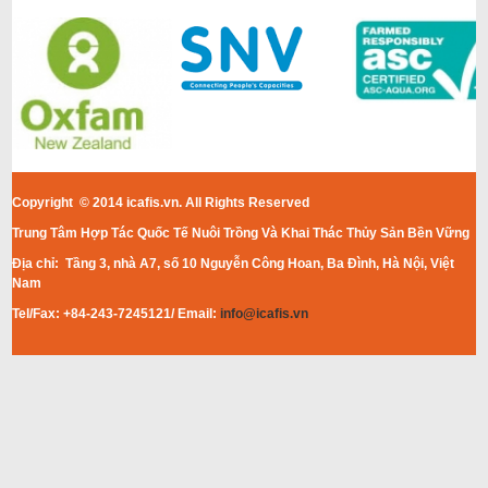
Copyright © 2014 icafis.vn. All Rights Reserved
Trung Tâm Hợp Tác Quốc Tế Nuôi Trồng Và Khai Thác Thủy Sản Bền Vững
Địa chỉ: Tầng 3, nhà A7, số 10 Nguyễn Công Hoan, Ba Đình, Hà Nội, Việt
Nam
Tel/Fax: +84-243-7245121/ Email:
info@icafis.vn