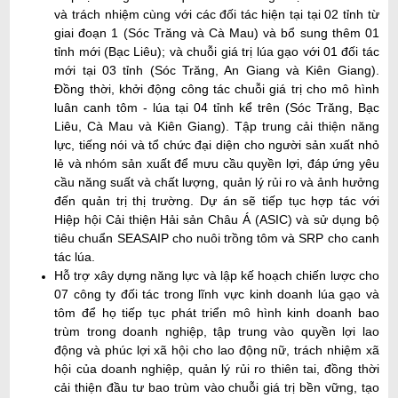
và trách nhiệm cùng với các đối tác hiện tại tại 02 tỉnh từ
giai đoạn 1 (Sóc Trăng và Cà Mau) và bổ sung thêm 01
tỉnh mới (Bạc Liêu); và chuỗi giá trị lúa gạo với 01 đối tác
mới tại 03 tỉnh (Sóc Trăng, An Giang và Kiên Giang).
Đồng thời, khởi động công tác chuỗi giá trị cho mô hình
luân canh tôm - lúa tại 04 tỉnh kể trên (Sóc Trăng, Bạc
Liêu, Cà Mau và Kiên Giang). Tập trung cải thiện năng
lực, tiếng nói và tổ chức đại diện cho người sản xuất nhỏ
lẻ và nhóm sản xuất để mưu cầu quyền lợi, đáp ứng yêu
cầu năng suất và chất lượng, quản lý rủi ro và ảnh hưởng
đến quản trị thị trường. Dự án sẽ tiếp tục hợp tác với
Hiệp hội Cải thiện Hải sản Châu Á (ASIC) và sử dụng bộ
tiêu chuẩn SEASAIP cho nuôi trồng tôm và SRP cho canh
tác lúa.
Hỗ trợ xây dựng năng lực và lập kế hoạch chiến lược cho
07 công ty đối tác trong lĩnh vực kinh doanh lúa gạo và
tôm để họ tiếp tục phát triển mô hình kinh doanh bao
trùm trong doanh nghiệp, tập trung vào quyền lợi lao
động và phúc lợi xã hội cho lao động nữ, trách nhiệm xã
hội của doanh nghiệp, quản lý rủi ro thiên tai, đồng thời
cải thiện đầu tư bao trùm vào chuỗi giá trị bền vững, tạo