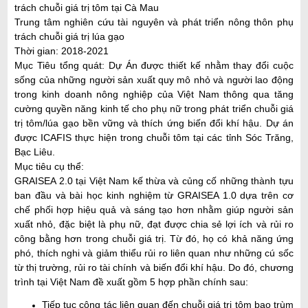
i
trách chuỗi giá trị tôm tại Cà Mau
Trung tâm nghiên cứu tài nguyên và phát triển nông thôn phụ
ế
trách chuỗi giá trị lúa gạo
m
Thời gian: 2018-2021
Mục Tiêu tổng quát: Dự Án được thiết kế nhằm thay đổi cuộc
sống của những người sản xuất quy mô nhỏ và người lao động
trong kinh doanh nông nghiệp của Việt Nam thông qua tăng
cường quyền năng kinh tế cho phụ nữ trong phát triển chuỗi giá
trị tôm/lúa gạo bền vững và thích ứng biến đổi khí hậu. Dự án
được ICAFIS thực hiện trong chuỗi tôm tại các tỉnh Sóc Trăng,
Bạc Liêu.
Mục tiêu cụ thể:
GRAISEA 2.0 tại Việt Nam kế thừa và củng cố những thành tựu
ban đầu và bài học kinh nghiệm từ GRAISEA 1.0 dựa trên cơ
chế phối hợp hiệu quả và sáng tạo hơn nhằm giúp người sản
xuất nhỏ, đặc biệt là phụ nữ, đạt được chia sẻ lợi ích và rủi ro
công bằng hơn trong chuỗi giá trị. Từ đó, họ có khả năng ứng
phó, thích nghi và giảm thiểu rủi ro liên quan như những cú sốc
từ thị trường, rủi ro tài chính và biến đổi khí hậu. Do đó, chương
trình tại Việt Nam đề xuất gồm 5 hợp phần chính sau:
Tiếp tục công tác liên quan đến chuỗi giá trị tôm bao trùm