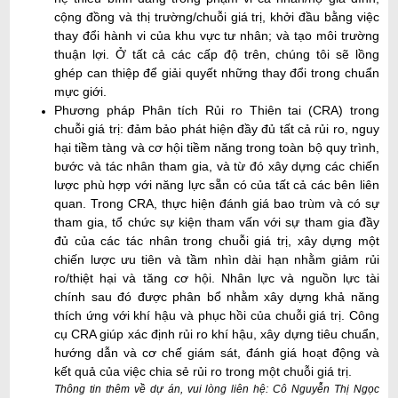
cộng đồng và thị trường/chuỗi giá trị, khởi đầu bằng việc
thay đổi hành vi của khu vực tư nhân; và tạo môi trường
thuận lợi. Ở tất cả các cấp độ trên, chúng tôi sẽ lồng
ghép can thiệp để giải quyết những thay đổi trong chuẩn
mực giới.
Phương pháp Phân tích Rủi ro Thiên tai (CRA) trong
chuỗi giá trị: đảm bảo phát hiện đầy đủ tất cả rủi ro, nguy
hại tiềm tàng và cơ hội tiềm năng trong toàn bộ quy trình,
bước và tác nhân tham gia, và từ đó xây dựng các chiến
lược phù hợp với năng lực sẵn có của tất cả các bên liên
quan. Trong CRA, thực hiện đánh giá bao trùm và có sự
tham gia, tổ chức sự kiện tham vấn với sự tham gia đầy
đủ của các tác nhân trong chuỗi giá trị, xây dựng một
chiến lược ưu tiên và tầm nhìn dài hạn nhằm giảm rủi
ro/thiệt hại và tăng cơ hội. Nhân lực và nguồn lực tài
chính sau đó được phân bổ nhằm xây dựng khả năng
thích ứng với khí hậu và phục hồi của chuỗi giá trị. Công
cụ CRA giúp xác định rủi ro khí hậu, xây dựng tiêu chuẩn,
hướng dẫn và cơ chế giám sát, đánh giá hoạt động và
kết quả của việc chia sẻ rủi ro trong một chuỗi giá trị.
Thông tin thêm về dự án, vui lòng liên hệ: Cô Nguyễn Thị Ngọc