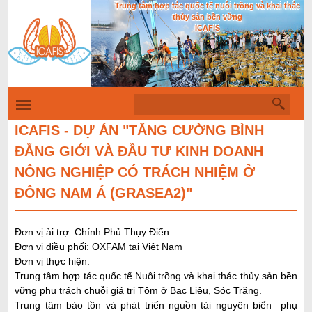
Trung tâm hợp tác quốc tế nuôi trồng và khai thác
Nhảy
thủy sản bền vững
đến
ICAFIS
English
nội
dung
T
B
ì
i
m
ICAFIS - DỰ ÁN "TĂNG CƯỜNG BÌNH
k
ể
ĐẲNG GIỚI VÀ ĐẦU TƯ KINH DOANH
i
u
ế
NÔNG NGHIỆP CÓ TRÁCH NHIỆM Ở
m
m
ĐÔNG NAM Á (GRASEA2)"
ẫ
u
Đơn vị ài trợ: Chính Phủ Thụy Điển
t
Đơn vị điều phối: OXFAM tại Việt Nam
ì
Đơn vị thực hiện:
Trung tâm hợp tác quốc tế Nuôi trồng và khai thác thủy sản bền
m
vững phụ trách chuỗi giá trị Tôm ở Bạc Liêu, Sóc Trăng.
k
Trung tâm bảo tồn và phát triển nguồn tài nguyên biển phụ