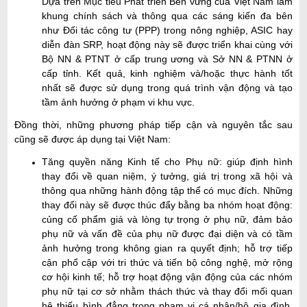
Dựa trên Mục tiêu Phát triển Bền vững của Việt Nam làm
khung chính sách và thông qua các sáng kiến đa bên
như Đối tác công tư (PPP) trong nông nghiệp, ASIC hay
diễn đàn SRP, hoạt động này sẽ được triển khai cùng với
Bộ NN & PTNT ở cấp trung ương và Sở NN & PTNN ở
cấp tỉnh. Kết quả, kinh nghiệm và/hoặc thực hành tốt
nhất sẽ được sử dụng trong quá trình vận động và tạo
tầm ảnh hưởng ở phạm vi khu vực.
Đồng thời, những phương pháp tiếp cận và nguyên tắc sau
cũng sẽ được áp dụng tại Việt Nam:
Tăng quyền năng Kinh tế cho Phụ nữ: giúp định hình
thay đổi về quan niệm, ý tưởng, giá trị trong xã hội và
thông qua những hành động tập thể có mục đích. Những
thay đổi này sẽ được thúc đẩy bằng ba nhóm hoạt động:
củng cố phẩm giá và lòng tự trọng ở phụ nữ, đảm bảo
phụ nữ và vấn đề của phụ nữ được đại diện và có tầm
ảnh hưởng trong không gian ra quyết định; hỗ trợ tiếp
cận phổ cập với tri thức và tiến bộ công nghệ, mở rộng
cơ hội kinh tế; hỗ trợ hoạt động vận động của các nhóm
phụ nữ tại cơ sở nhằm thách thức và thay đổi mối quan
hệ thiếu bình đẳng trong phạm vi cá nhân/hộ gia đình,