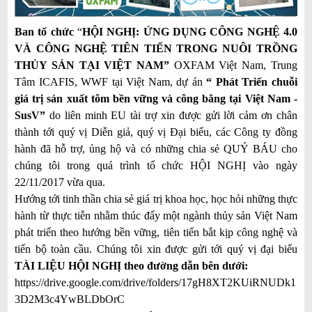
i
ế
Ban tổ chức
“
HỘI NGHỊ: ỨNG DỤNG CÔNG NGHỆ 4.0
m
VÀ CÔNG NGHỆ TIÊN TIẾN TRONG NUÔI TRỒNG
THỦY SẢN TẠI VIỆT NAM”
OXFAM Việt Nam, Trung
Tâm ICAFIS, WWF tại Việt Nam, dự án
“ Phát Triển chuỗi
giá trị sản xuất tôm bền vững và công bằng tại Việt Nam -
SusV”
do liên minh EU tài trợ xin được gửi lời cảm ơn chân
thành tới quý vị Diễn giả, quý vị Đại biểu, các Công ty đồng
hành đã hỗ trợ, ủng hộ và có những chia sẻ QUÝ BÁU cho
chúng tôi trong quá trình tổ chức HỘI NGHỊ vào ngày
22/11/2017 vừa qua.
Hướng tới tinh thần chia sẻ giá trị khoa học, học hỏi những thực
hành từ thực tiễn nhằm thúc đẩy một ngành thủy sản Việt Nam
phát triển theo hướng bền vững, tiên tiến bắt kịp công nghệ và
tiến bộ toàn cầu. Chúng tôi xin được gửi tới quý vị đại biểu
TÀI LIỆU HỘI NGHỊ
theo đường dẫn b
ê
n dưới:
https://drive.google.com/drive/folders/17gH8XT2KUiRNUDk1
3D2M3c4YwBLDbOrC