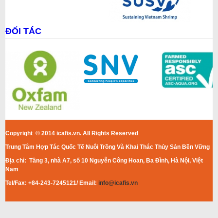
ĐỐI TÁC
Copyright © 2014 icafis.vn. All Rights Reserved
Trung Tâm Hợp Tác Quốc Tế Nuôi Trồng Và Khai Thác Thủy Sản Bền Vững
Địa chỉ: Tầng 3, nhà A7, số 10 Nguyễn Công Hoan, Ba Đình, Hà Nội, Việt
Nam
Tel/Fax: +84-243-7245121/ Email:
info@icafis.vn