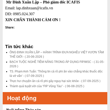
Mr Đinh Xuân Lập – Phó giám đốc ICAFIS
Email:
lap.dinhxuan@icafis.vn
DĐ: 0985.024.307
XIN CHÂN THÀNH CẢM ƠN !
Share:
Tin tức khác
ÔNG ĐINH XUÂN LẬP – HÀNH TRÌNH ĐƯA NGHÊU VIỆT VƯƠN TẦM
THẾ GIỚI -
( 20-06-2026 )
BẠCH TUỘC NGHỀ TIỀM NĂNG TRONG ÁP DỤNG FIP/MSC -
( 31-05-
2026 )
TS. Phạm Anh Tuấn: 'Thông tin cá rô phi ăn vào chẳng khác thuốc độc
là vớ vẩn' -
( 07-09-2025 )
Thực hư chuyện ăn cá rô phi gây nguy hại sức khỏe -
( 07-09-2025 )
Thành quả tuyệt vời của “FIP Vũng Tàu” -
( 06-08-2025 )
Hoạt động
Nuôi trồng Thủy sản