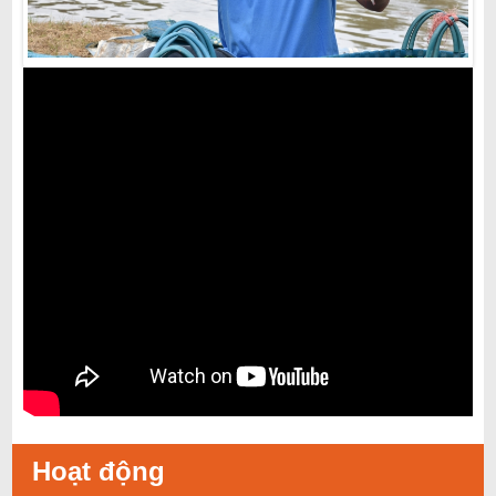
i
ế
m
Hoạt động