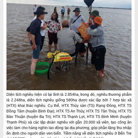
i
ế
m
Diện tích nghêu hiện có tại tỉnh là 2.854ha, trong đó, nghêu thương phẩm
là 2.248ha, diện tích nghêu giống 580ha được xác lập bởi 7 hợp tác xã
(HTX) khai thác nghêu. Cụ thể, HTX Thủy sản (TS) Rạng Đông, HTX TS
Đồng Tâm (huyện Bình Đại); HTX TS An Thủy, HTX TS Tân Thủy, HTX TS
Bảo Thuận (huyện Ba Tri); HTX TS Thạnh Lợi, HTX TS Bình Minh (huyện
Thạnh Phú) và các tập đoàn nghêu với gần 20.000 xã viên, tạo công ăn
việc làm cho hàng nghìn lao động tại địa phương, góp phần tăng thu nhập
ổn định cho người dân ven biển. Tiềm năng về diện tích nghêu ở Bến Tre