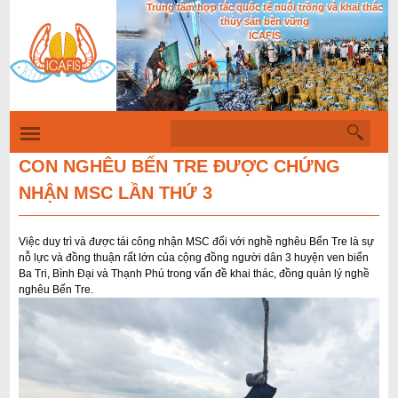
Trung tâm hợp tác quốc tế nuôi trồng và khai thác
Nhảy
thủy sản bền vững
đến
ICAFIS
English
nội
dung
T
B
ì
i
m
CON NGHÊU BẾN TRE ĐƯỢC CHỨNG
k
ể
NHẬN MSC LẦN THỨ 3
i
u
ế
m
m
Việc duy trì và được tái công nhận MSC đối với nghề nghêu Bến Tre là sự
ẫ
nỗ lực và đồng thuận rất lớn của cộng đồng người dân 3 huyện ven biển
Ba Tri, Bình Đại và Thạnh Phú trong vấn đề khai thác, đồng quản lý nghề
u
nghêu Bến Tre.
t
ì
m
k