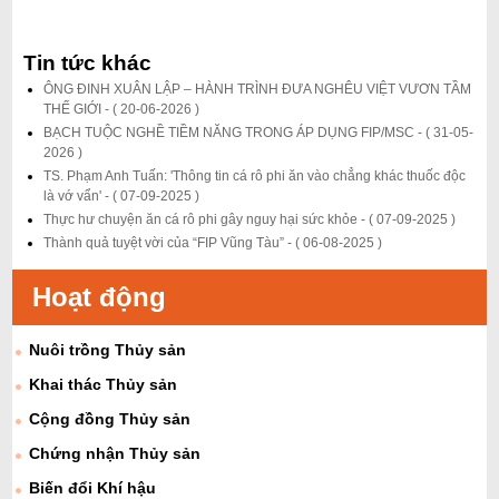
Tin tức khác
ÔNG ĐINH XUÂN LẬP – HÀNH TRÌNH ĐƯA NGHÊU VIỆT VƯƠN TẦM
THẾ GIỚI -
( 20-06-2026 )
BẠCH TUỘC NGHỀ TIỀM NĂNG TRONG ÁP DỤNG FIP/MSC -
( 31-05-
2026 )
TS. Phạm Anh Tuấn: 'Thông tin cá rô phi ăn vào chẳng khác thuốc độc
là vớ vẩn' -
( 07-09-2025 )
Thực hư chuyện ăn cá rô phi gây nguy hại sức khỏe -
( 07-09-2025 )
Thành quả tuyệt vời của “FIP Vũng Tàu” -
( 06-08-2025 )
Hoạt động
Nuôi trồng Thủy sản
Khai thác Thủy sản
Cộng đồng Thủy sản
Chứng nhận Thủy sản
Biến đổi Khí hậu