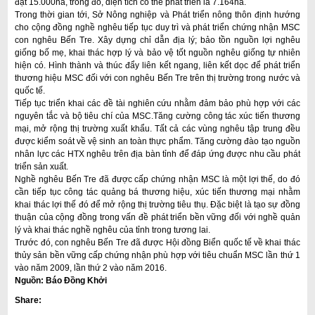
đạt 15.000ha, trong đó, diện tích có thể phát triển là 7.164ha.
Trong thời gian tới, Sở Nông nghiệp và Phát triển nông thôn định hướng
cho cộng đồng nghề nghêu tiếp tục duy trì và phát triển chứng nhận MSC
con nghêu Bến Tre. Xây dựng chỉ dẫn địa lý; bảo tồn nguồn lợi nghêu
giống bố mẹ, khai thác hợp lý và bảo vệ tốt nguồn nghêu giống tự nhiên
hiện có. Hình thành và thúc đẩy liên kết ngang, liên kết dọc để phát triển
thương hiệu MSC đối với con nghêu Bến Tre trên thị trường trong nước và
quốc tế.
Tiếp tục triển khai các đề tài nghiên cứu nhằm đảm bảo phù hợp với các
nguyên tắc và bộ tiêu chí của MSC.Tăng cường công tác xúc tiến thương
mại, mở rộng thị trường xuất khẩu. Tất cả các vùng nghêu tập trung đều
được kiểm soát về vệ sinh an toàn thực phẩm. Tăng cường đào tạo nguồn
nhân lực các HTX nghêu trên địa bàn tỉnh để đáp ứng được nhu cầu phát
triển sản xuất.
Nghề nghêu Bến Tre đã được cấp chứng nhận MSC là một lợi thế, do đó
cần tiếp tục công tác quảng bá thương hiệu, xúc tiến thương mại nhằm
khai thác lợi thế đó để mở rộng thị trường tiêu thụ. Đặc biệt là tạo sự đồng
thuận của cộng đồng trong vấn đề phát triển bền vững đối với nghề quản
lý và khai thác nghề nghêu của tỉnh trong tương lai.
Trước đó, con nghêu Bến Tre đã được Hội đồng Biển quốc tế về khai thác
thủy sản bền vững cấp chứng nhận phù hợp với tiêu chuẩn MSC lần thứ 1
vào năm 2009, lần thứ 2 vào năm 2016.
Nguồn: Báo Đồng Khởi
Share: