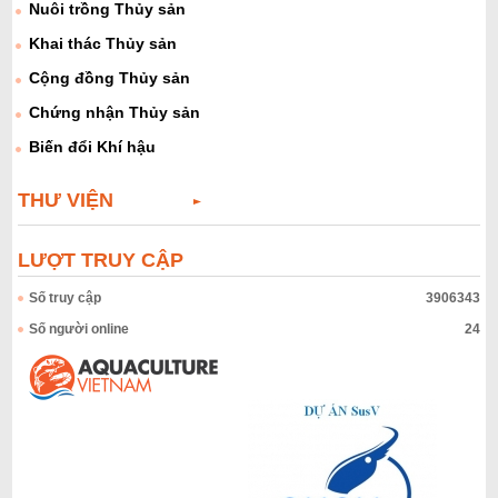
Nuôi trồng Thủy sản
n
g
Khai thác Thủy sản
Cộng đồng Thủy sản
Chứng nhận Thủy sản
Biến đổi Khí hậu
THƯ VIỆN
LƯỢT TRUY CẬP
Số truy cập
3906343
Số người online
24