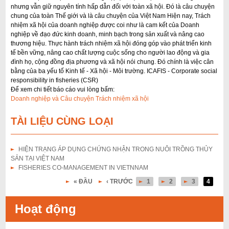
nhưng vẫn giữ nguyên tính hấp dẫn đối với toàn xã hội. Đó là câu chuyện
i
chung của toàn Thế giới và là câu chuyện của Việt Nam Hiện nay, Trách
ế
nhiệm xã hội của doanh nghiệp được coi như là cam kết của Doanh
nghiệp về đạo đức kinh doanh, minh bạch trong sản xuất và nâng cao
m
thương hiệu. Thực hành trách nhiệm xã hội đóng góp vào phát triển kinh
tế bền vững, nâng cao chất lượng cuộc sống cho người lao động và gia
đình họ, cộng đồng địa phương và xã hội nói chung. Đó chính là việc cân
bằng của ba yếu tố Kinh tế - Xã hội - Môi trường. ICAFIS - Corporate social
responsibility in fisheries (CSR)
Để xem chi tiết báo cáo vui lòng bấm:
Doanh nghiệp và Câu chuyện Trách nhiệm xã hội
TÀI LIỆU CÙNG LOẠI
HIỆN TRẠNG ÁP DỤNG CHỨNG NHẬN TRONG NUÔI TRỒNG THỦY
SẢN TẠI VIỆT NAM
FISHERIES CO-MANAGEMENT IN VIETNNAM
« ĐẦU
‹ TRƯỚC
1
2
3
4
T
r
Hoạt động
a