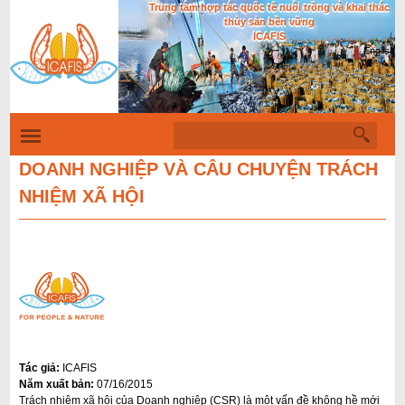
Trung tâm hợp tác quốc tế nuôi trồng và khai thác
Nhảy
thủy sản bền vững
đến
ICAFIS
English
nội
dung
T
B
ì
m
DOANH NGHIỆP VÀ CÂU CHUYỆN TRÁCH
i
k
NHIỆM XÃ HỘI
i
ể
ế
u
m
m
ẫ
u
t
ì
Tác giả:
ICAFIS
m
Năm xuất bản:
07/16/2015
k
Trách nhiệm xã hội của Doanh nghiệp (CSR) là một vấn đề không hề mới