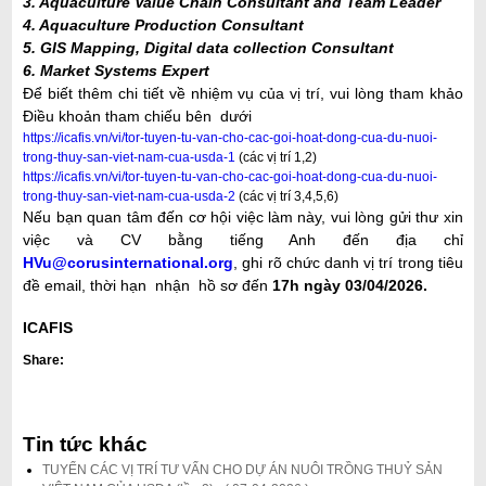
3. Aquaculture Value Chain Consultant and Team Leader
i
4. Aquaculture Production Consultant
ế
5. GIS Mapping, Digital data collection Consultant
m
6. Market Systems Expert
Để biết thêm chi tiết về nhiệm vụ của vị trí, vui lòng tham khảo
Điều khoản tham chiếu bên dưới
https://icafis.vn/vi/tor-tuyen-tu-van-cho-cac-goi-hoat-dong-cua-du-nuoi-
trong-thuy-san-viet-nam-cua-usda-1
(các vị trí 1,2)
https://icafis.vn/vi/tor-tuyen-tu-van-cho-cac-goi-hoat-dong-cua-du-nuoi-
trong-thuy-san-viet-nam-cua-usda-2
(các vị trí 3,4,5,6)
Nếu bạn quan tâm đến cơ hội việc làm này, vui lòng gửi thư xin
việc và CV bằng tiếng Anh đến địa chỉ
HVu@corusinternational.org
, ghi rõ chức danh vị trí trong tiêu
đề email, thời hạn nhận hồ sơ đến
17h ngày 03/04/2026.
ICAFIS
Share:
Tin tức khác
TUYỂN CÁC VỊ TRÍ TƯ VẤN CHO DỰ ÁN NUÔI TRỒNG THUỶ SẢN