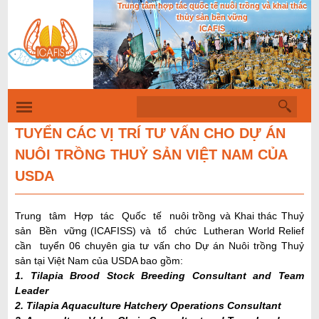
Trung tâm hợp tác quốc tế nuôi trồng và khai thác
Nhảy
thủy sản bền vững
đến
ICAFIS
English
nội
dung
T
B
ì
i
m
TUYỂN CÁC VỊ TRÍ TƯ VẤN CHO DỰ ÁN
k
ể
NUÔI TRỒNG THUỶ SẢN VIỆT NAM CỦA
i
u
ế
USDA
m
m
ẫ
Trung tâm Hợp tác Quốc tế nuôi trồng và Khai thác Thuỷ
u
sản Bền vững (ICAFISS) và tổ chức Lutheran World Relief
t
cần tuyển 06 chuyên gia tư vấn cho Dự án Nuôi trồng Thuỷ
sản tại Việt Nam của USDA bao gồm:
ì
1. Tilapia Brood Stock Breeding Consultant and Team
m
Leader
k
2. Tilapia Aquaculture Hatchery Operations Consultant