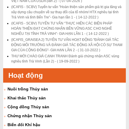
VIỆT NAM CỦA USDA (lần 2) -
( 07-04-2026 )
(ICAFIS - SCBV) Tuyển tư vấn "Hoàn thiện sản phẩm giá trị gia tăng và
xây dựng câu chuyện về sự thay đổi của tổ nhóm/ HTX nghêu tại tỉnh
Trà Vinh và tỉnh Bến Tre”- Gia hạn lần 1 -
( 14-12-2022 )
(ICAFIS - SCBV) TUYỂN TƯ VẤN “THỰC HIỆN CÁC BIỆN PHÁP
HOÀN THIỆN ĐẠT CHỨNG NHẬN BỀN VỮNG ASC CHO NGHỀ
NGHÊU TẠI TỈNH TRÀ VINH”- GIA HẠN LẦN 1 -
( 14-12-2022 )
{ICAFIS_GRAISEA 2} TUYỂN TƯ VẤN HOẠT ĐỘNG "ĐÁNH GIÁ TÁC
ĐỘNG MÔI TRƯỜNG VÀ ĐÁNH GIÁ TÁC ĐỘNG XÃ HỘI CÓ SỰ THAM
GIA CỦA CỘNG ĐÒNG"- GIA HẠN LẦN 2 -
( 31-10-2022 )
THƯ MỜI CHÀO GIÁ CẠNH TRANH Đánh giá chứng nhận ASC vùng
nghêu tỉnh Trà Vinh (Lần 2) -
( 19-09-2022 )
Hoạt động
Nuôi trồng Thủy sản
Khai thác Thủy sản
Cộng đồng Thủy sản
Chứng nhận Thủy sản
Biến đổi Khí hậu