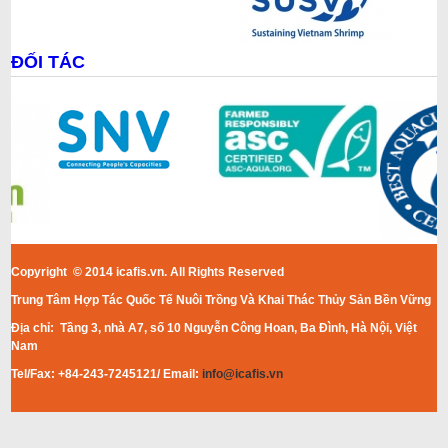
ĐỐI TÁC
Copyright © 2014 icafis.vn. All Rights Reserved
Trung Tâm Hợp Tác Quốc Tế Nuôi Trồng Và Khai Thác Thủy Sản Bền Vững
Địa chỉ: Tầng 3, nhà A7, số 10 Nguyễn Công Hoan, Ba Đình, Hà Nội, Việt
Nam
Tel/Fax: +84-243-7245121/ Email:
info@icafis.vn