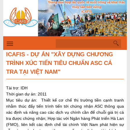
Trung tâm hợp tác quốc tế nuôi trồng và khai thác
Nhảy
thủy sản bền vững
đến
ICAFIS
English
nội
dung
T
B
ì
i
m
ICAFIS - DỰ ÁN "XÂY DỰNG CHƯƠNG
k
ể
TRÌNH XÚC TIẾN TIÊU CHUẨN ASC CÁ
i
u
ế
TRA TẠI VIỆT NAM"
m
m
ẫ
Tài trợ: IDH
u
Thời gian dự án: 2011
t
Mục tiêu dự án: T
hiết kế cơ chế thị trường tiền cạnh tranh
nhằm thúc đẩy tiến trình tiến tới chứng nhận ASC thông qua
ì
xác định và nâng cao các dịch vụ chính cần để chuỗi giá trị cá
m
tra được chứng nhận; Hợp tác với Ngân hàng Phát triển Hà Lan
k
(FMO), liên kết các định chế tài chính Việt Nam phát hiện sự