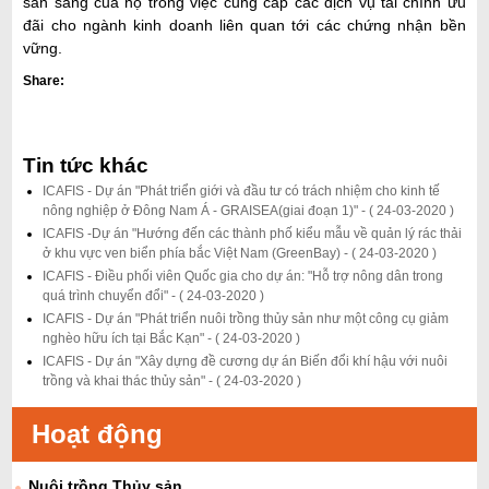
sẵn sàng của họ trong việc cung cấp các dịch vụ tài chính ưu
i
đãi cho ngành kinh doanh liên quan tới các chứng nhận bền
ế
vững.
m
Share:
Tin tức khác
ICAFIS - Dự án "Phát triển giới và đầu tư có trách nhiệm cho kinh tế
nông nghiệp ở Đông Nam Á - GRAISEA(giai đoạn 1)" -
( 24-03-2020 )
ICAFIS -Dự án "Hướng đến các thành phố kiểu mẫu về quản lý rác thải
ở khu vực ven biển phía bắc Việt Nam (GreenBay) -
( 24-03-2020 )
ICAFIS - Điều phối viên Quốc gia cho dự án: "Hỗ trợ nông dân trong
quá trình chuyển đổi" -
( 24-03-2020 )
ICAFIS - Dự án "Phát triển nuôi trồng thủy sản như một công cụ giảm
nghèo hữu ích tại Bắc Kạn" -
( 24-03-2020 )
ICAFIS - Dự án "Xây dựng đề cương dự án Biến đổi khí hậu với nuôi
trồng và khai thác thủy sản" -
( 24-03-2020 )
Hoạt động
Nuôi trồng Thủy sản